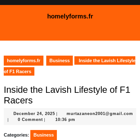
Skip
to
homelyforms.fr
content
Skip
Open
to
Button
content
homelyforms.fr
Business
Inside the Lavish Lifestyle
of F1 Racers
Inside the Lavish Lifestyle of F1
Racers
December
December 24, 2025
murtazaneon2001@gmail.com
|
murtazaneon2001@gmail.com
24,
0 Comment
10:36 pm
|
|
2025
Categories:
Business